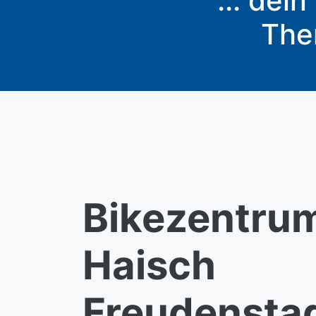
... dei
The
Bikezentru
Haisch
Freudensta