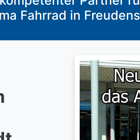
n kompetenter Partner 
ma Fahrrad in Freudens
m
dt