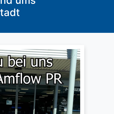
rund ums
tadt